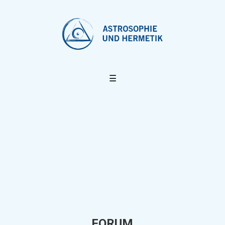
☰
FORUM